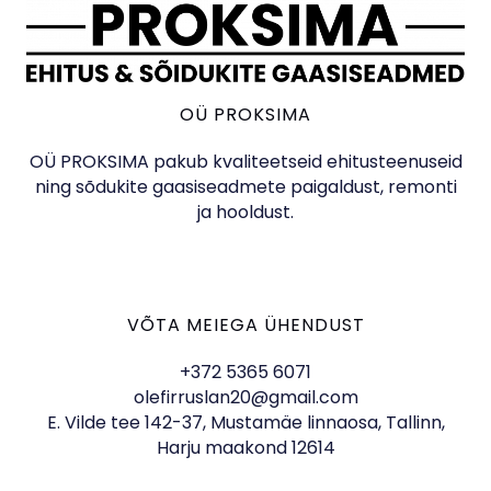
OÜ PROKSIMA
OÜ PROKSIMA pakub kvaliteetseid ehitusteenuseid
ning sõdukite gaasiseadmete paigaldust, remonti
ja hooldust.
VÕTA MEIEGA ÜHENDUST
+372 5365 6071
olefirruslan20@gmail.com
E. Vilde tee 142-37, Mustamäe linnaosa, Tallinn,
Harju maakond 12614