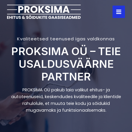
Skip
to
Main
content
Men
Kvaliteetsed teenused igas valdkonnas
PROKSIMA OÜ – TEIE
USALDUSVÄÄRNE
PARTNER
PROKSIMA OÜ pakub laia valikut ehitus- ja
autoteenuseid, keskendudes kvaliteedile ja klientide
rahulolule, et muuta teie kodu ja sõidukid
mugavamaks ja funktsionaalsemaks.