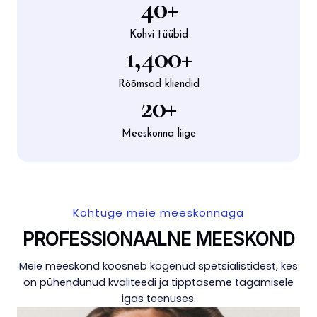
40
+
Kohvi tüübid
1,400
+
Rõõmsad kliendid
20
+
Meeskonna liige
Kohtuge meie meeskonnaga
PROFESSIONAALNE MEESKOND
Meie meeskond koosneb kogenud spetsialistidest, kes
on pühendunud kvaliteedi ja tipptaseme tagamisele
igas teenuses.